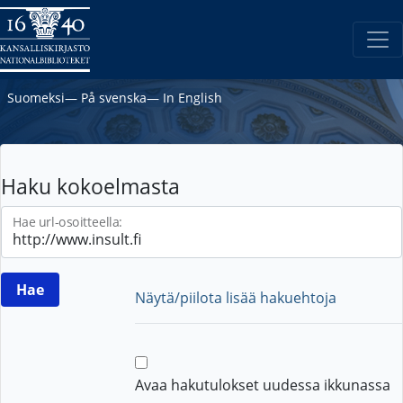
Suomeksi
―
På svenska
―
In English
Haku kokoelmasta
Hae url-osoitteella:
Näytä/piilota lisää hakuehtoja
Avaa hakutulokset uudessa ikkunassa