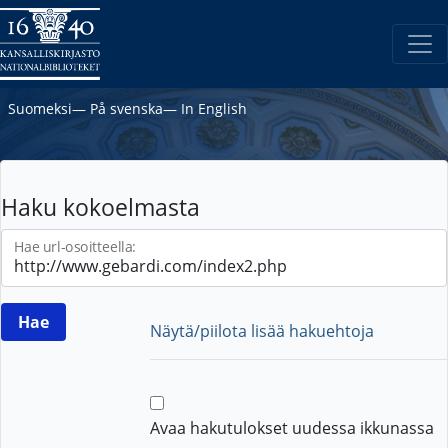
Suomeksi
―
På svenska
―
In English
Haku kokoelmasta
Hae url-osoitteella:
Näytä/piilota lisää hakuehtoja
Avaa hakutulokset uudessa ikkunassa