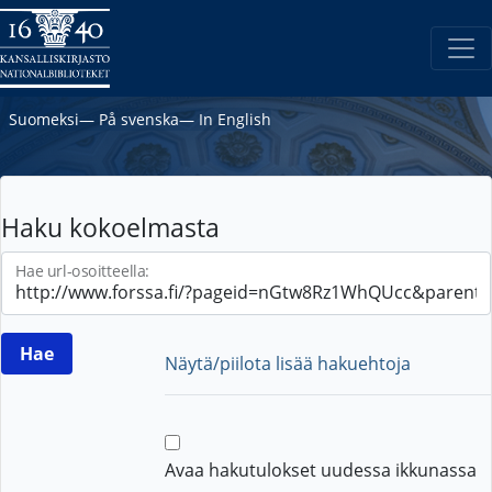
Suomeksi
―
På svenska
―
In English
Haku kokoelmasta
Hae url-osoitteella:
Näytä/piilota lisää hakuehtoja
Avaa hakutulokset uudessa ikkunassa