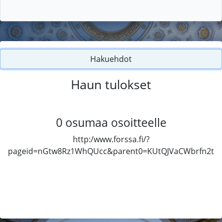
Hakuehdot
Haun tulokset
0
osumaa osoitteelle
http:/www.forssa.fi/?
pageid=nGtw8Rz1WhQUcc&parent0=KUtQJVaCWbrfn2t