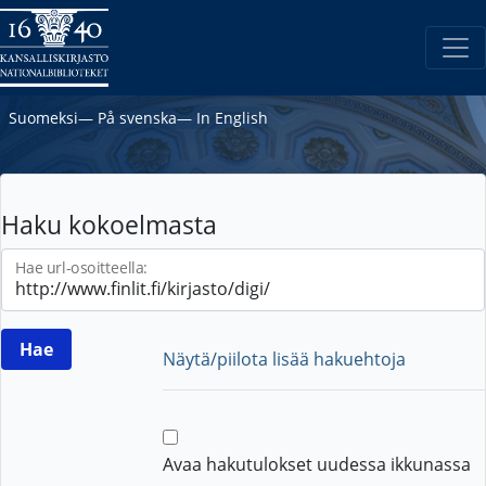
Suomeksi
―
På svenska
―
In English
Haku kokoelmasta
Hae url-osoitteella:
Näytä/piilota lisää hakuehtoja
Avaa hakutulokset uudessa ikkunassa