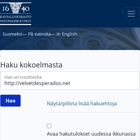
Suomeksi
―
På svenska
―
In English
Haku kokoelmasta
Hae url-osoitteella:
Näytä/piilota lisää hakuehtoja
Avaa hakutulokset uudessa ikkunassa