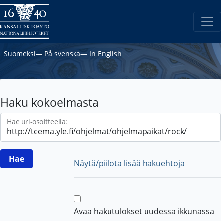
Suomeksi
―
På svenska
―
In English
Haku kokoelmasta
Hae url-osoitteella:
Näytä/piilota lisää hakuehtoja
Avaa hakutulokset uudessa ikkunassa