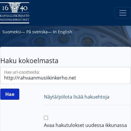
Suomeksi
―
På svenska
―
In English
Haku kokoelmasta
Hae url-osoitteella:
Näytä/piilota lisää hakuehtoja
Avaa hakutulokset uudessa ikkunassa