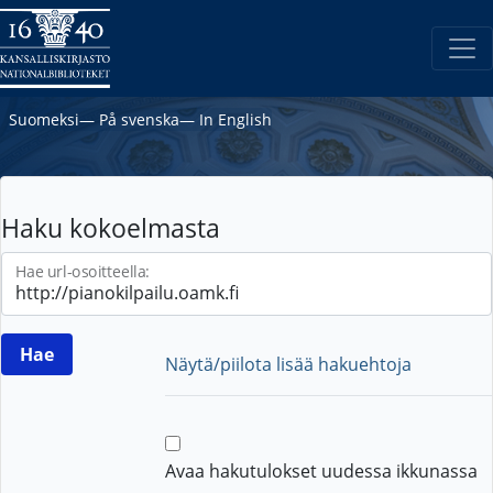
Suomeksi
―
På svenska
―
In English
Haku kokoelmasta
Hae url-osoitteella:
Näytä/piilota lisää hakuehtoja
Avaa hakutulokset uudessa ikkunassa