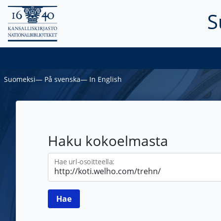
S
Suomeksi
―
På svenska
―
In English
Haku kokoelmasta
Hae url-osoitteella: