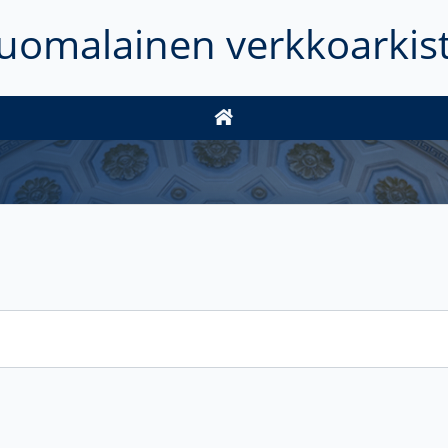
uomalainen verkkoarkis