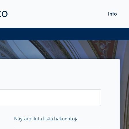
to
Info
Näytä/piilota lisää hakuehtoja