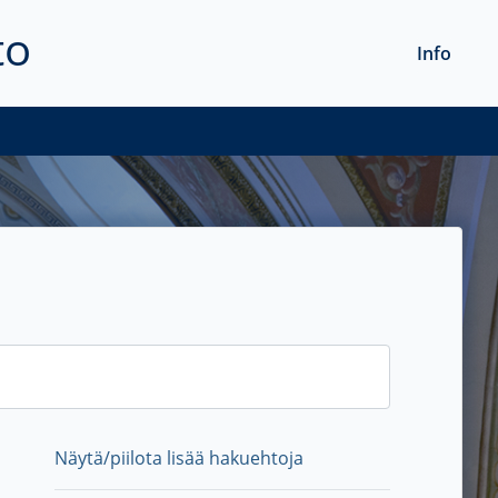
to
Info
Näytä/piilota lisää hakuehtoja