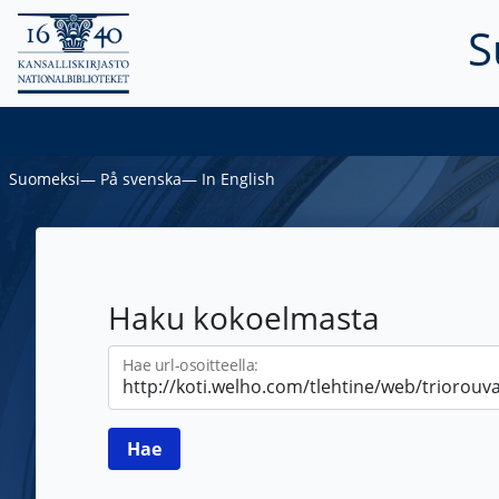
S
Suomeksi
―
På svenska
―
In English
Haku kokoelmasta
Hae url-osoitteella: