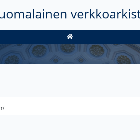
uomalainen verkkoarkis