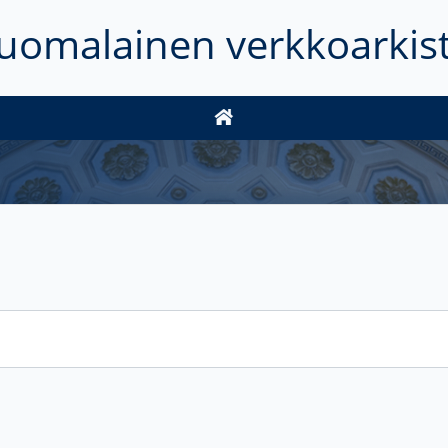
uomalainen verkkoarkis