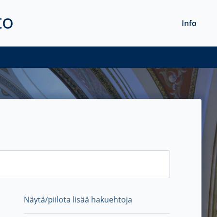
to
Info
Näytä/piilota lisää hakuehtoja