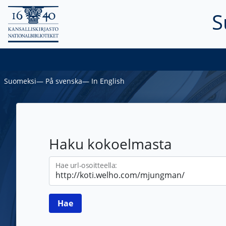
S
Suomeksi
―
På svenska
―
In English
Haku kokoelmasta
Hae url-osoitteella: