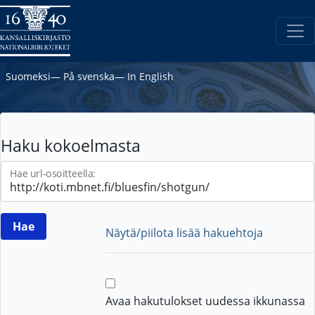
Suomeksi
―
På svenska
―
In English
Haku kokoelmasta
Hae url-osoitteella:
Näytä/piilota lisää hakuehtoja
Avaa hakutulokset uudessa ikkunassa