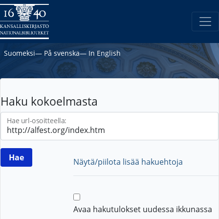
Suomeksi
―
På svenska
―
In English
Haku kokoelmasta
Hae url-osoitteella:
Näytä/piilota lisää hakuehtoja
Avaa hakutulokset uudessa ikkunassa