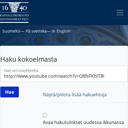
Suomeksi
―
På svenska
―
In English
Haku kokoelmasta
Hae url-osoitteella:
Näytä/piilota lisää hakuehtoja
Avaa hakutulokset uudessa ikkunassa