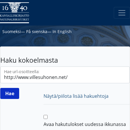
Suomeksi
―
På svenska
―
In English
Haku kokoelmasta
Hae url-osoitteella:
Näytä/piilota lisää hakuehtoja
Avaa hakutulokset uudessa ikkunassa