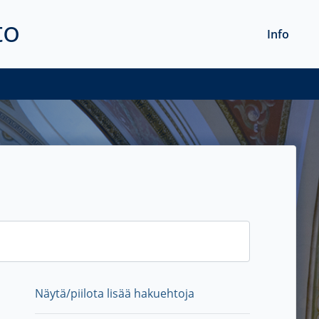
to
Info
Näytä/piilota lisää hakuehtoja