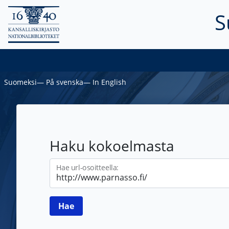
S
Suomeksi
―
På svenska
―
In English
Haku kokoelmasta
Hae url-osoitteella: