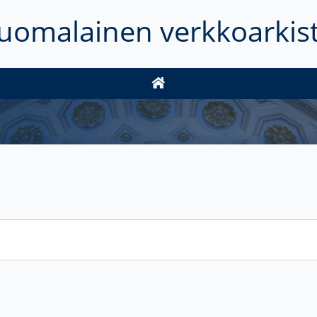
uomalainen verkkoarkis