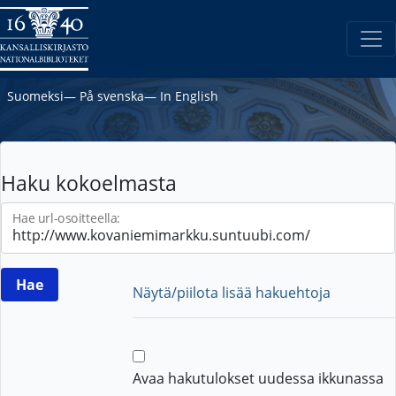
Suomeksi
―
På svenska
―
In English
Haku kokoelmasta
Hae url-osoitteella:
Näytä/piilota lisää hakuehtoja
Avaa hakutulokset uudessa ikkunassa