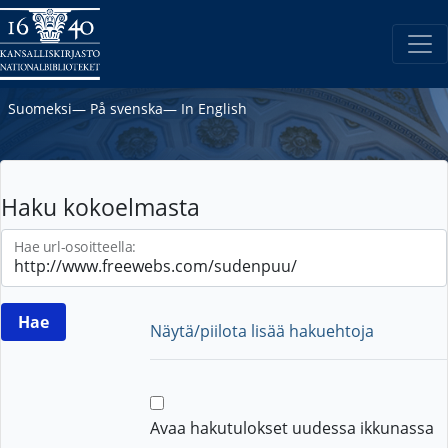
Suomeksi
―
På svenska
―
In English
Haku kokoelmasta
Hae url-osoitteella:
Näytä/piilota lisää hakuehtoja
Avaa hakutulokset uudessa ikkunassa