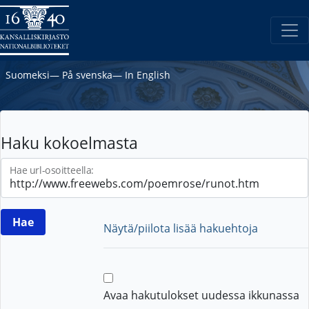
Suomeksi
―
På svenska
―
In English
Haku kokoelmasta
Hae url-osoitteella:
Näytä/piilota lisää hakuehtoja
Avaa hakutulokset uudessa ikkunassa