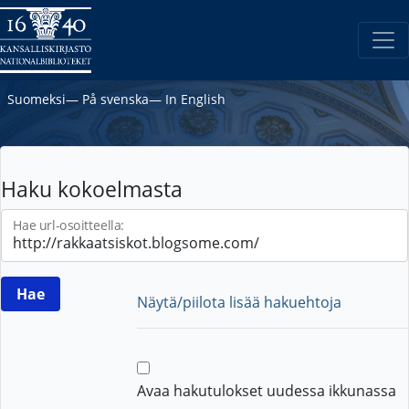
Suomeksi
―
På svenska
―
In English
Haku kokoelmasta
Hae url-osoitteella:
Näytä/piilota lisää hakuehtoja
Avaa hakutulokset uudessa ikkunassa