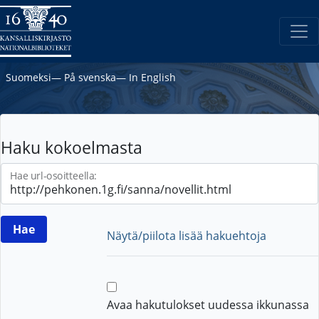
Suomeksi
―
På svenska
―
In English
Haku kokoelmasta
Hae url-osoitteella:
Näytä/piilota lisää hakuehtoja
Avaa hakutulokset uudessa ikkunassa