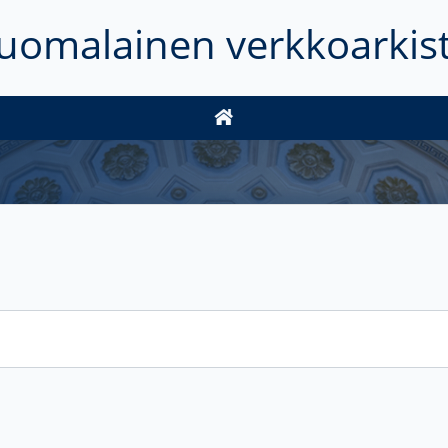
uomalainen verkkoarkis