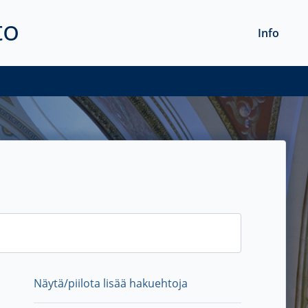
to
Info
Näytä/piilota lisää hakuehtoja