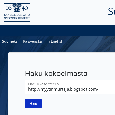
S
Suomeksi
―
På svenska
―
In English
Haku kokoelmasta
Hae url-osoitteella: