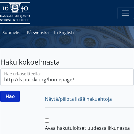
Suomeksi
―
På svenska
―
In English
Haku kokoelmasta
Hae url-osoitteella:
Näytä/piilota lisää hakuehtoja
Avaa hakutulokset uudessa ikkunassa