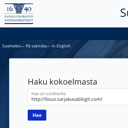
S
Suomeksi
―
På svenska
―
In English
Haku kokoelmasta
Hae url-osoitteella: