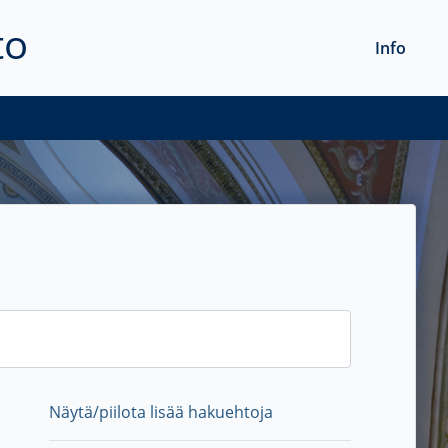
to
Info
Näytä/piilota lisää hakuehtoja