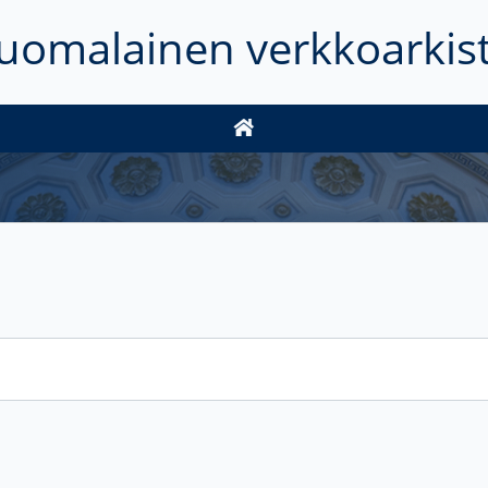
uomalainen verkkoarkis