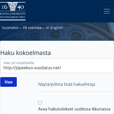
Suomeksi
―
På svenska
―
In English
Haku kokoelmasta
Hae url-osoitteella:
Näytä/piilota lisää hakuehtoja
Avaa hakutulokset uudessa ikkunassa