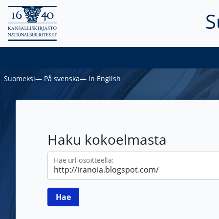
S
Suomeksi
―
På svenska
―
In English
Haku kokoelmasta
Hae url-osoitteella: