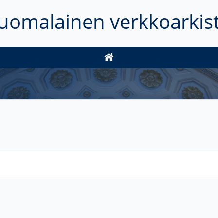
uomalainen verkkoarkis