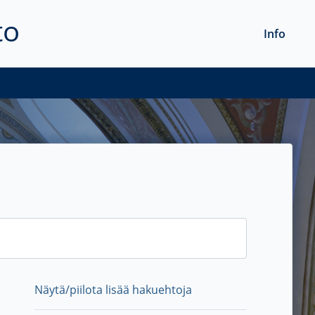
to
Info
Näytä/piilota lisää hakuehtoja