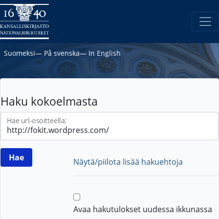
Suomeksi
―
På svenska
―
In English
Haku kokoelmasta
Hae url-osoitteella:
Näytä/piilota lisää hakuehtoja
Avaa hakutulokset uudessa ikkunassa