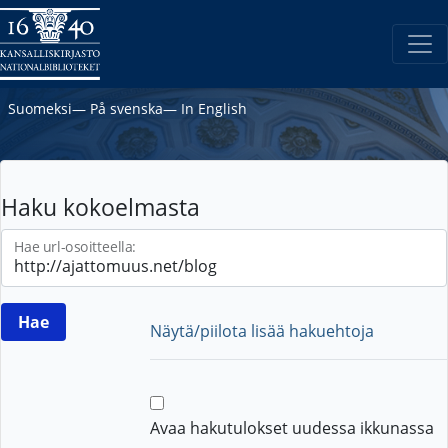
Suomeksi
―
På svenska
―
In English
Haku kokoelmasta
Hae url-osoitteella:
Näytä/piilota lisää hakuehtoja
Avaa hakutulokset uudessa ikkunassa