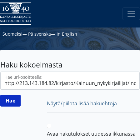
Suomeksi
―
På svenska
―
In English
Haku kokoelmasta
Hae url-osoitteella:
Näytä/piilota lisää hakuehtoja
Avaa hakutulokset uudessa ikkunassa