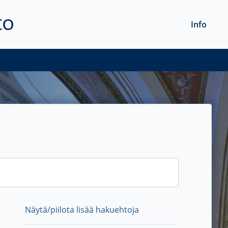
to
Info
Näytä/piilota lisää hakuehtoja