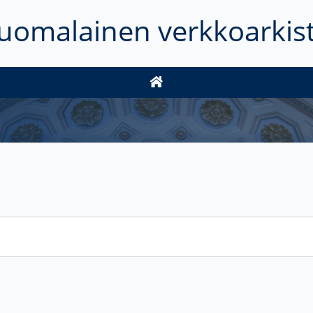
uomalainen verkkoarkis