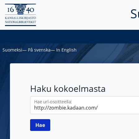
S
Suomeksi
―
På svenska
―
In English
Haku kokoelmasta
Hae url-osoitteella: