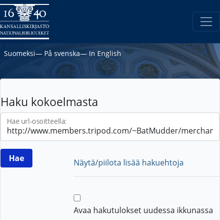
Suomeksi
―
På svenska
―
In English
Haku kokoelmasta
Hae url-osoitteella:
Näytä/piilota lisää hakuehtoja
Avaa hakutulokset uudessa ikkunassa