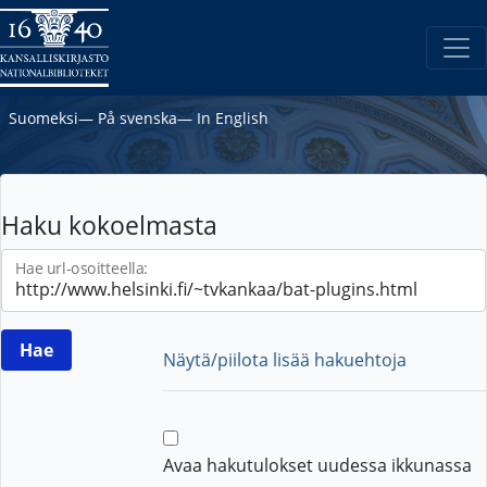
Suomeksi
―
På svenska
―
In English
Haku kokoelmasta
Hae url-osoitteella:
Näytä/piilota lisää hakuehtoja
Avaa hakutulokset uudessa ikkunassa