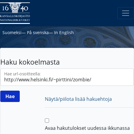
Suomeksi
―
På svenska
―
In English
Haku kokoelmasta
Hae url-osoitteella:
Näytä/piilota lisää hakuehtoja
Avaa hakutulokset uudessa ikkunassa