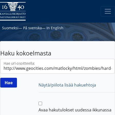
Suomeksi
―
På svenska
―
In English
Haku kokoelmasta
Hae url-osoitteella:
Näytä/piilota lisää hakuehtoja
Avaa hakutulokset uudessa ikkunassa