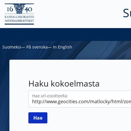
S
Suomeksi
―
På svenska
―
In English
Haku kokoelmasta
Hae url-osoitteella: