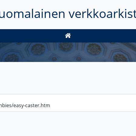
uomalainen verkkoarkis