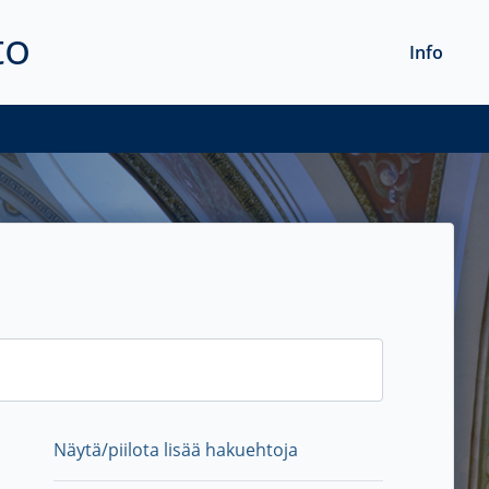
to
Info
Näytä/piilota lisää hakuehtoja