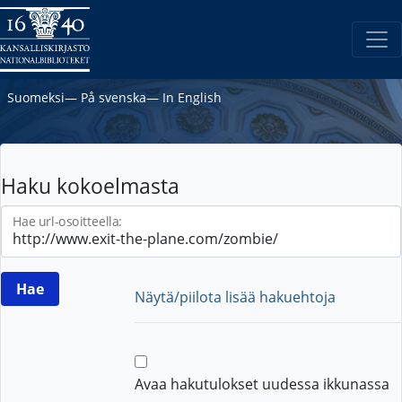
Suomeksi
―
På svenska
―
In English
Haku kokoelmasta
Hae url-osoitteella:
Näytä/piilota lisää hakuehtoja
Avaa hakutulokset uudessa ikkunassa