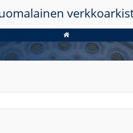
uomalainen verkkoarkis