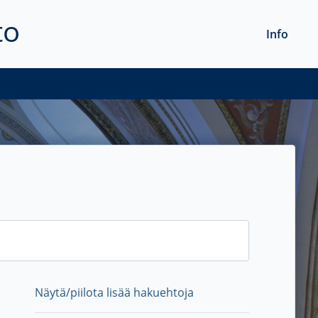
to
Info
Näytä/piilota lisää hakuehtoja