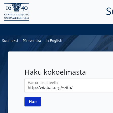
S
Suomeksi
―
På svenska
―
In English
Haku kokoelmasta
Hae url-osoitteella: