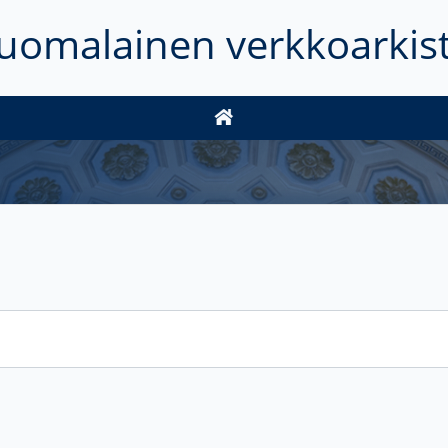
uomalainen verkkoarkis