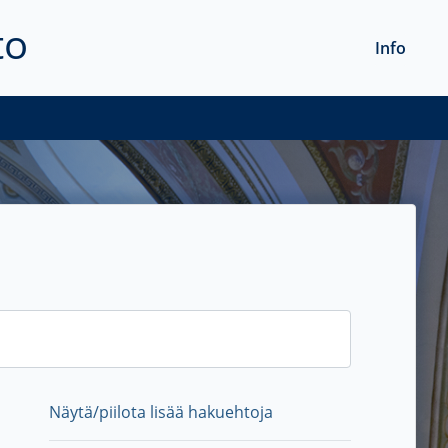
to
Info
Näytä/piilota lisää hakuehtoja