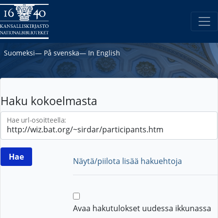
Suomeksi
―
På svenska
―
In English
Haku kokoelmasta
Hae url-osoitteella:
Näytä/piilota lisää hakuehtoja
Avaa hakutulokset uudessa ikkunassa