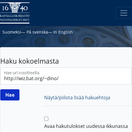
Suomeksi
―
På svenska
―
In English
Haku kokoelmasta
Hae url-osoitteella:
Näytä/piilota lisää hakuehtoja
Avaa hakutulokset uudessa ikkunassa