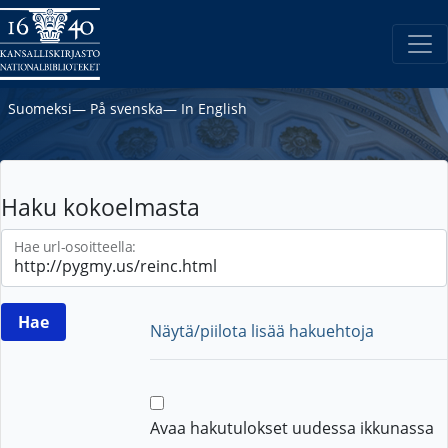
Suomeksi
―
På svenska
―
In English
Haku kokoelmasta
Hae url-osoitteella:
Näytä/piilota lisää hakuehtoja
Avaa hakutulokset uudessa ikkunassa