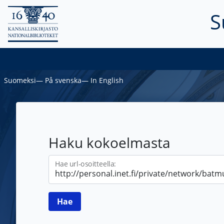
S
Suomeksi
―
På svenska
―
In English
Haku kokoelmasta
Hae url-osoitteella: