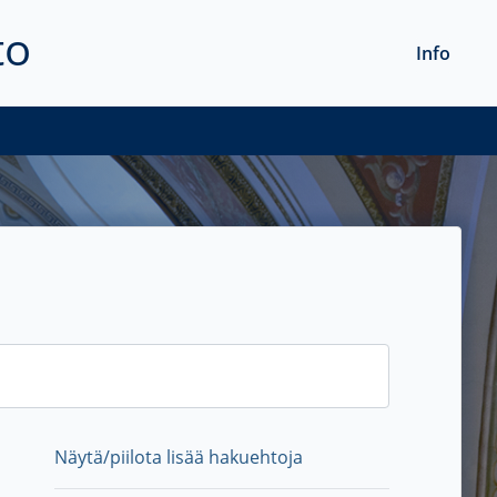
to
Info
Näytä/piilota lisää hakuehtoja