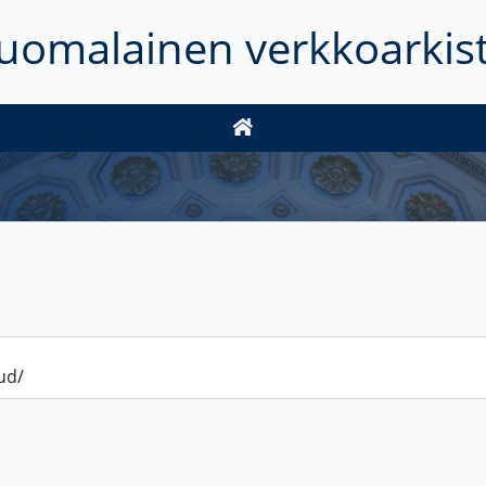
uomalainen verkkoarkis