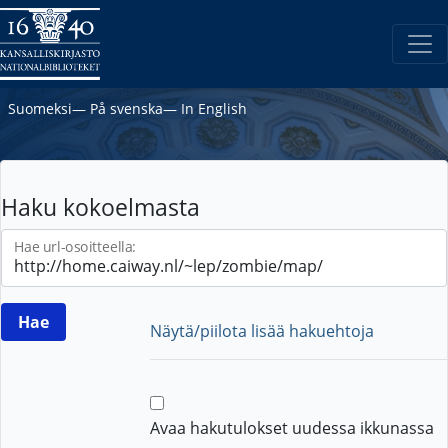
Suomeksi
―
På svenska
―
In English
Haku kokoelmasta
Hae url-osoitteella:
Näytä/piilota lisää hakuehtoja
Avaa hakutulokset uudessa ikkunassa