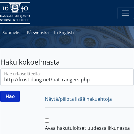
Suomeksi
―
På svenska
―
In English
Haku kokoelmasta
Hae url-osoitteella:
Näytä/piilota lisää hakuehtoja
Avaa hakutulokset uudessa ikkunassa