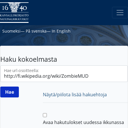
Suomeksi
―
På svenska
―
In English
Haku kokoelmasta
Hae url-osoitteella:
Näytä/piilota lisää hakuehtoja
Avaa hakutulokset uudessa ikkunassa