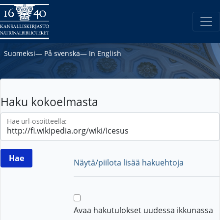
Suomeksi
―
På svenska
―
In English
Haku kokoelmasta
Hae url-osoitteella:
Näytä/piilota lisää hakuehtoja
Avaa hakutulokset uudessa ikkunassa