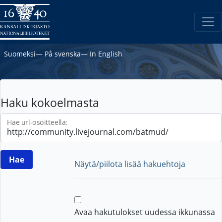
Suomeksi
―
På svenska
―
In English
Haku kokoelmasta
Hae url-osoitteella:
Näytä/piilota lisää hakuehtoja
Avaa hakutulokset uudessa ikkunassa