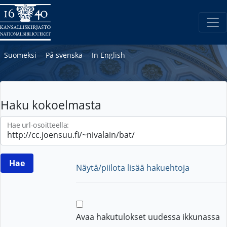
Suomeksi
―
På svenska
―
In English
Haku kokoelmasta
Hae url-osoitteella:
Näytä/piilota lisää hakuehtoja
Avaa hakutulokset uudessa ikkunassa