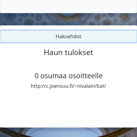
Hakuehdot
Haun tulokset
0
osumaa osoitteelle
http:/cc.joensuu.fi/~nivalain/bat/