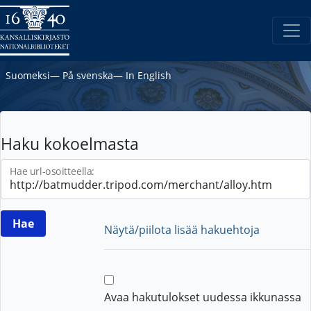
Suomeksi
―
På svenska
―
In English
Haku kokoelmasta
Hae url-osoitteella:
Näytä/piilota lisää hakuehtoja
Avaa hakutulokset uudessa ikkunassa