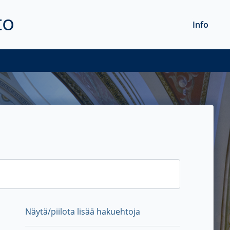
to
Info
Näytä/piilota lisää hakuehtoja