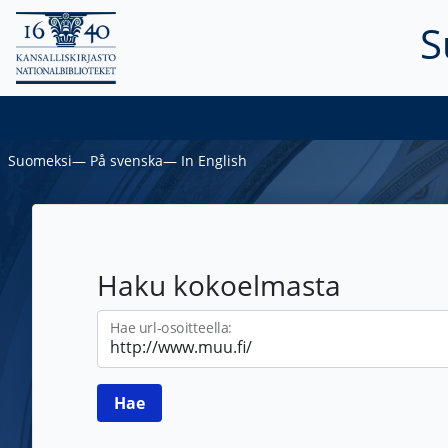
S
Suomeksi
―
På svenska
―
In English
Haku kokoelmasta
Hae url-osoitteella: