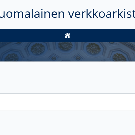
uomalainen verkkoarkis